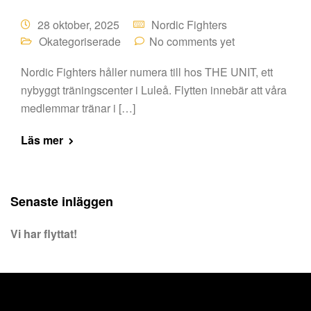
28 oktober, 2025
Nordic Fighters
Okategoriserade
No comments yet
Nordic Fighters håller numera till hos THE UNIT, ett
nybyggt träningscenter i Luleå. Flytten innebär att våra
medlemmar tränar i […]
Läs mer
Senaste inläggen
Vi har flyttat!